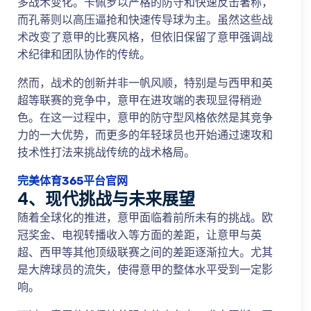
多战术变化。卡佩罗以严格的防守和快速反击著称，
而孔蒂则以高压逼抢和快速传导球为主。虽然这些战
术改变了意甲的比赛风格，但依旧保留了意甲强调战
术纪律和团队协作的传统。
然而，战术的创新并非一帆风顺，特别是与西甲和英
超等联赛的竞争中，意甲在进攻端的表现显得稍逊
色。在这一过程中，意甲的防守型风格依然是其竞争
力的一大优势，而更多的年轻球员也开始通过速攻和
技术性打法来挑战传统的战术格局。
完美体育365平台官网
4、现代挑战与未来展望
随着全球化的推进，意甲面临着前所未有的挑战。欧
冠奖金、电视转播收入等方面的差距，让意甲与英
超、西甲等其他顶级联赛之间的差距逐渐拉大。尤其
是大牌球员的流失，使得意甲的整体水平受到一定影
响。