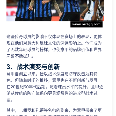
这些传奇球员的影响不仅体现在赛场上的表现，更体
现在他们对意大利足球文化的深远影响上。他们成为
了无数年轻球员的榜样，也使意甲的品牌价值和世界
声誉不断提升。
3、战术演变与创新
意甲自创立以来，便以战术深度与防守反击为其特
色，但随着时间的推移，意甲也在不断创新与发展。
在20世纪90年代后期，随着球员水平的提升，意甲逐
渐从传统的防守体系向更具观赏性的进攻型战术过
渡。
其中，卡佩罗和孔蒂等名帅的到来，为意甲带来了更