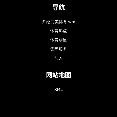
导航
介绍完美体育.wm
体育热点
体育明星
集团服务
加入
网站地图
XML