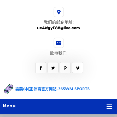
我们的邮箱地址:
ue4WgyF88@live.com
致电我们: