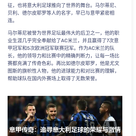
征，也将意大利足球推向了世界的舞台。马尔蒂尼、
贝利、德尔皮耶罗等人的名字，早已与意甲紧密相
连。
马尔蒂尼被誉为世界足坛最伟大的后卫之一，他的职
业生涯几乎完全奉献给了AC米兰，并且赢得了7次意
甲冠军和5次欧洲冠军联赛冠军。作为AC米兰的队
长，他的领导力和比赛中的精确判断力，让每一场比
赛都充满了传奇色彩。再比如德尔皮耶罗，他是尤文
图斯的旗帜性人物，他的进球能力和对比赛的理解，
帮助球队在国内外赛场上取得了无数荣誉。