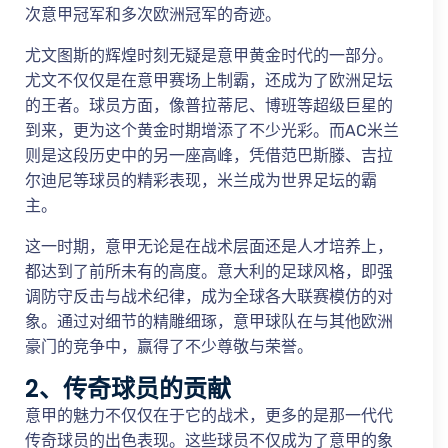
次意甲冠军和多次欧洲冠军的奇迹。
尤文图斯的辉煌时刻无疑是意甲黄金时代的一部分。
尤文不仅仅是在意甲赛场上制霸，还成为了欧洲足坛
的王者。球员方面，像普拉蒂尼、博班等超级巨星的
到来，更为这个黄金时期增添了不少光彩。而AC米兰
则是这段历史中的另一座高峰，凭借范巴斯滕、吉拉
尔迪尼等球员的精彩表现，米兰成为世界足坛的霸
主。
这一时期，意甲无论是在战术层面还是人才培养上，
都达到了前所未有的高度。意大利的足球风格，即强
调防守反击与战术纪律，成为全球各大联赛模仿的对
象。通过对细节的精雕细琢，意甲球队在与其他欧洲
豪门的竞争中，赢得了不少尊敬与荣誉。
2、传奇球员的贡献
意甲的魅力不仅仅在于它的战术，更多的是那一代代
传奇球员的出色表现。这些球员不仅成为了意甲的象