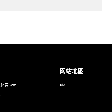
网站地图
体育.wm
XML
点
星
务