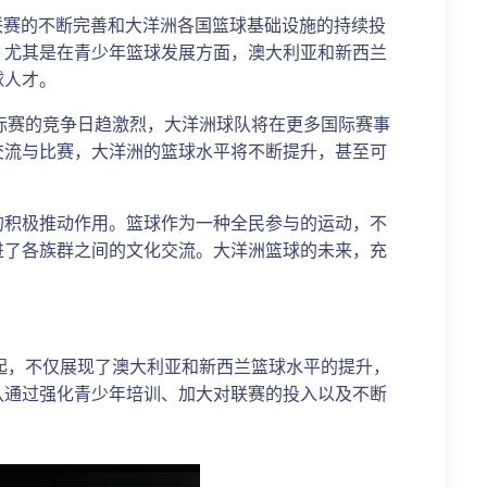
联赛的不断完善和大洋洲各国篮球基础设施的持续投
。尤其是在青少年篮球发展方面，澳大利亚和新西兰
球人才。
锦标赛的竞争日趋激烈，大洋洲球队将在更多国际赛事
交流与比赛，大洋洲的篮球水平将不断提升，甚至可
的积极推动作用。篮球作为一种全民参与的运动，不
进了各族群之间的文化交流。大洋洲篮球的未来，充
崛起，不仅展现了澳大利亚和新西兰篮球水平的提升，
队通过强化青少年培训、加大对联赛的投入以及不断