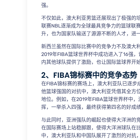
强。
不仅如此，澳大利亚男篮还展现出了极强的
联赛NBL逐渐成为全球最具竞争力的篮球联
升，也为国家队输送了源源不断的人才，进
新西兰虽然在国际比赛中的竞争力不及澳大
2019年FIBA篮球世界杯中成功进入了1
内其他球队提供了激励，也让国际篮球界开
2、FIBA锦标赛中的竞争态势
在FIBA锦标赛的赛场上，澳大利亚队已逐
他篮球强国的对抗中，澳大利亚凭借其全方
地位。例如，在2019年FIBA篮球世界杯
挥，一举杀入四强，最终获得第四名的好成
与此同时，亚洲强队的崛起也使得大洋洲的
在国际赛场上站稳脚跟，使得大洋洲球队在比
中，澳大利亚队和中国队展开了激烈的对抗