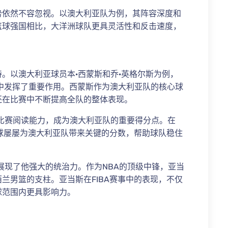
势依然不容忽视。以澳大利亚队为例，其阵容深度和
篮球强国相比，大洋洲球队更具灵活性和反击速度，
。
。以澳大利亚球员本·西蒙斯和乔·英格尔斯为例，
事中发挥了重要作用。西蒙斯作为澳大利亚队的核心球
还在比赛中不断提高全队的整体表现。
比赛阅读能力，成为澳大利亚队的重要得分点。在
分球屡屡为澳大利亚队带来关键的分数，帮助球队稳住
展现了他强大的统治力。作为NBA的顶级中锋，亚当
兰男篮的支柱。亚当斯在FIBA赛事中的表现，不仅
球范围内更具影响力。