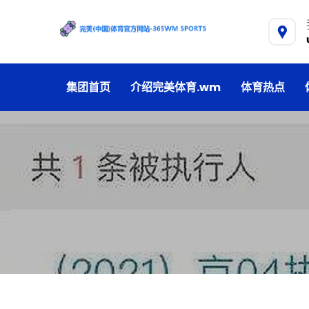
集团首页
介绍完美体育.wm
体育热点