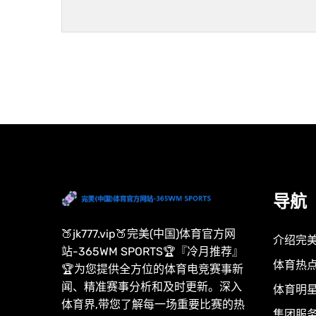
导航
🍑jk777.vip🍑完美(中国)体育官方网
介绍完美
站-365WM SPORTS🏆『冷月推荐』
体育热
🏆为您提供全方位的体育电竞赛事新
闻、精准赛事分析和及时更新。深入
体育明
体育界,带您了解每一场重要比赛的热
集团服