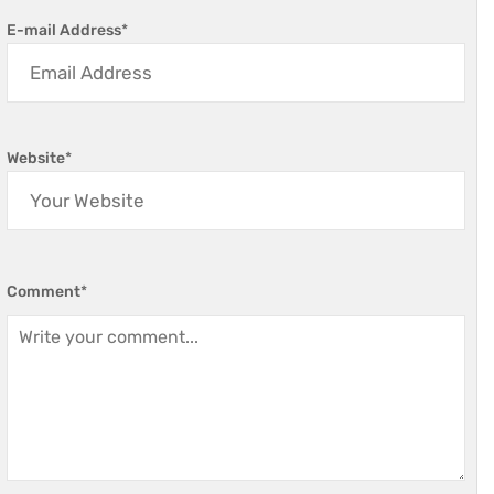
E-mail Address
*
Website
*
Comment
*