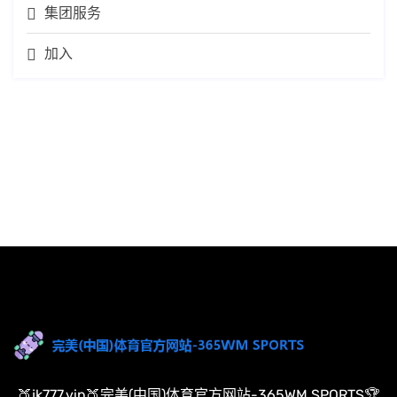
集团服务
加入
🍑jk777.vip🍑完美(中国)体育官方网站-365WM SPORTS🏆