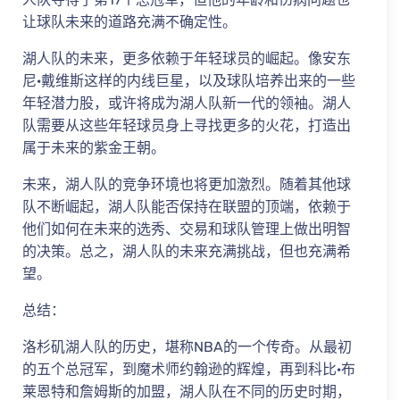
让球队未来的道路充满不确定性。
湖人队的未来，更多依赖于年轻球员的崛起。像安东
尼·戴维斯这样的内线巨星，以及球队培养出来的一些
年轻潜力股，或许将成为湖人队新一代的领袖。湖人
队需要从这些年轻球员身上寻找更多的火花，打造出
属于未来的紫金王朝。
未来，湖人队的竞争环境也将更加激烈。随着其他球
队不断崛起，湖人队能否保持在联盟的顶端，依赖于
他们如何在未来的选秀、交易和球队管理上做出明智
的决策。总之，湖人队的未来充满挑战，但也充满希
望。
总结：
洛杉矶湖人队的历史，堪称NBA的一个传奇。从最初
的五个总冠军，到魔术师约翰逊的辉煌，再到科比·布
莱恩特和詹姆斯的加盟，湖人队在不同的历史时期，