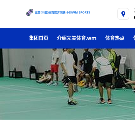
集团首页
介绍完美体育.wm
体育热点