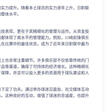
的实力提升。随着本土球员的实力逐年上升，日职联
的整体水平。
竞技表现，更在于其精细化的管理与运作。从资金投
面都体现了高水平的管理能力。例如，川崎前锋俱乐
队在比赛中的最佳状态，成为了近年来日职联中最为
设上也非常注重细节。许多俱乐部不仅依靠传统的门
产品等渠道，确保了可持续的经济增长。这种精细化
了保障，并且可以投入更多的资源用于球队建设和人
也下足了功夫。通过举办球迷见面会、社交媒体互动
系。这种良好的互动，增强了球迷的忠诚度，也提升