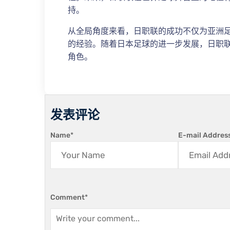
持。
从全局角度来看，日职联的成功不仅为亚洲
的经验。随着日本足球的进一步发展，日职
角色。
发表评论
Name
*
E-mail Addres
Comment
*