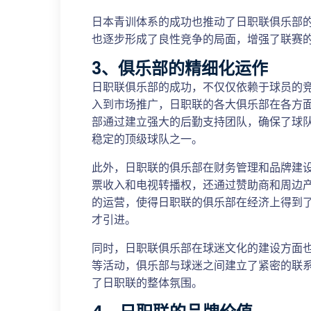
日本青训体系的成功也推动了日职联俱乐部
也逐步形成了良性竞争的局面，增强了联赛
3、俱乐部的精细化运作
日职联俱乐部的成功，不仅仅依赖于球员的
入到市场推广，日职联的各大俱乐部在各方
部通过建立强大的后勤支持团队，确保了球
稳定的顶级球队之一。
此外，日职联的俱乐部在财务管理和品牌建
票收入和电视转播权，还通过赞助商和周边
的运营，使得日职联的俱乐部在经济上得到
才引进。
同时，日职联俱乐部在球迷文化的建设方面
等活动，俱乐部与球迷之间建立了紧密的联
了日职联的整体氛围。