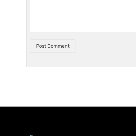
Post Comment