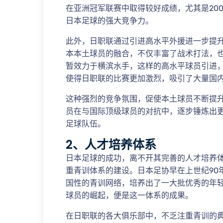
在亚洲冠军联赛中取得较好成绩，尤其是200
日本足球的强大竞争力。
此外，日职联通过引进高水平外援进一步提
本本土球员的融合，不仅丰富了战术打法，
暂效力于横滨水手，这样的高水平球员引进
使得日职联的比赛更加激烈，吸引了大量国
这种强烈的竞争氛围，促使本土球员不断提
员在与国际顶级球员的对抗中，逐步锤炼出
足球队伍。
2、人才培养体系
日本足球的成功，离不开其完善的人才培养
重青训体系的建设。日本足协早在上世纪90
国性的青训网络，培养出了一大批优秀的年
球员的崛起，便是这一体系的成果。
在日职联的各大俱乐部中，不乏注重青训的