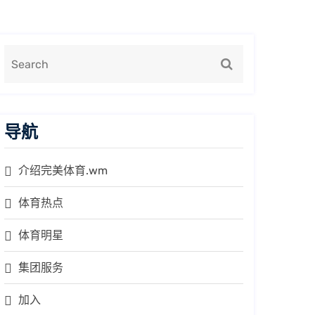
导航
介绍完美体育.wm
体育热点
体育明星
集团服务
加入