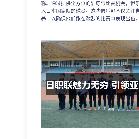
称。通过提供全方位的训练与比赛机会，俱
入日本国家队的球员。这些俱乐部不仅关注
养，以确保他们能在激烈的比赛中表现出色