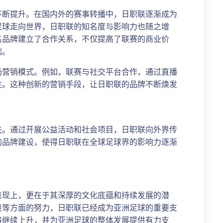
不断提升。在国内外的赛事转播中，日职联逐渐成为
足球走向世界，日职联的知名度与影响力也随之增
名品牌建立了合作关系，不仅提高了联赛的商业价
础。
场营销模式。例如，联赛与社交平台合作，通过直播
注。这种创新的营销手段，让日职联的品牌不断焕发
关。通过开展公益活动和社会项目，日职联向外界传
的品牌建设，使得日职联在全球足球界的影响力逐渐
表现上，更在于其深厚的文化底蕴和持续发展的潜
设等方面的努力，日职联已经成为亚洲足球的重要支
将继续上升，并为亚洲足球的整体发展提供有力支