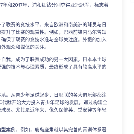
7年和2017年，浦和红钻分别夺得亚冠冠军，标志着
升了联赛的竞技水平。来自欧洲和南美洲的球员与日
也提升了比赛的观赏性。例如，巴西前锋内马尔曾短
，确保了联赛的竞技水准与全球关注度。外援的加入
内外观众和媒体的关注。
升自我，成为了联赛成功的另一大因素。日本本土球
更强的技术与心理素质，最终形成了具有较高水平的
体系。从青少年足球起步，日职联的各大俱乐部都注
年代就开始大力投入青少年足球的发展，通过构建全
轻球员。尤其是近年来，像久保健英、堂安律等年轻
典型案例。例如，鹿岛鹿角就以其完善的青训体系著