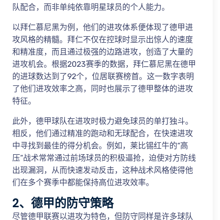
队配合，而非单纯依靠明星球员的个人能力。
以拜仁慕尼黑为例，他们的进攻体系便体现了德甲进
攻风格的精髓。拜仁不仅在控球时显示出惊人的速度
和精准度，而且通过极强的边路进攻，创造了大量的
进攻机会。根据2023赛季的数据，拜仁慕尼黑在德甲
的进球数达到了92个，位居联赛榜首。这一数字表明
了他们进攻效率之高，同时也展示了德甲整体的进攻
特征。
此外，德甲球队在进攻时极力避免球员的单打独斗。
相反，他们通过精准的跑动和无球配合，在快速进攻
中寻找到最佳的得分机会。例如，莱比锡红牛的“高
压”战术常常通过前场球员的积极逼抢，迫使对方防线
出现漏洞，从而快速发动反击，这种战术风格使得他
们在多个赛季中都能保持高位进攻效率。
2、德甲的防守策略
尽管德甲联赛以进攻为特色，但防守同样是许多球队