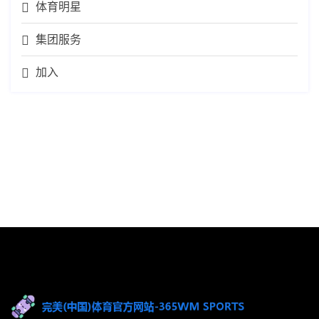
体育明星
集团服务
加入