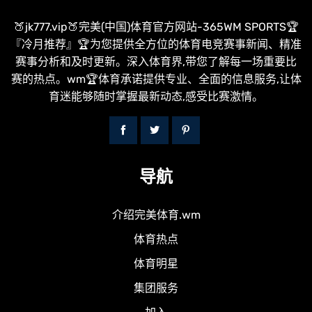
🍑jk777.vip🍑完美(中国)体育官方网站-365WM SPORTS🏆
『冷月推荐』🏆为您提供全方位的体育电竞赛事新闻、精准
赛事分析和及时更新。深入体育界,带您了解每一场重要比
赛的热点。wm🏆体育承诺提供专业、全面的信息服务,让体
育迷能够随时掌握最新动态,感受比赛激情。
导航
介绍完美体育.wm
体育热点
体育明星
集团服务