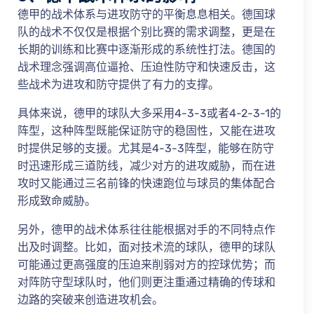
德甲的战术体系与进攻防守的平衡息息相关。德国球
队的战术不仅仅是根据个别比赛的需求调整，更是在
长期的训练和比赛中逐渐形成的系统性打法。德国的
战术理念强调高位逼抢、压迫性防守和快速反击，这
些战术为进攻和防守提供了有力的支撑。
具体来说，德甲的球队大多采用4-3-3或者4-2-3-1的
阵型，这种阵型既能保证防守的稳固性，又能在进攻
时提供足够的支援。尤其是4-3-3阵型，能够在防守
时迅速形成三道防线，减少对方的进攻威胁，而在进
攻时又能通过三名前锋的快速跑位与球员的集体配合
形成致命威胁。
另外，德甲的战术体系往往能根据对手的不同特点作
出及时调整。比如，面对技术流的球队，德甲的球队
可能通过更高强度的压迫来削弱对方的控球优势；而
对阵防守型球队时，他们则更注重通过精确的传球和
边路的突破来创造进攻机会。