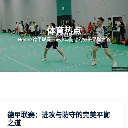
体育热点
Home
德甲联赛：进攻与防守的完美平衡之道
德甲联赛：进攻与防守的完美平衡
之道