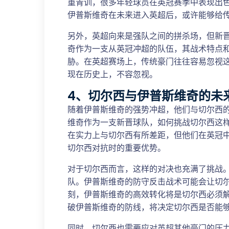
重青训，很多年轻球员在英冠赛季中表现出
伊普斯维奇在未来进入英超后，或许能够给
另外，英超向来是强队之间的拼杀场，但新
奇作为一支从英冠冲超的队伍，其战术特点
胁。在英超赛场上，传统豪门往往容易忽视
现在历史上，不容忽视。
4、切尔西与伊普斯维奇的未
随着伊普斯维奇的强势冲超，他们与切尔西
维奇作为一支新晋球队，如何挑战切尔西这
在实力上与切尔西有所差距，但他们在英冠
切尔西对抗时的重要优势。
对于切尔西而言，这样的对决也充满了挑战
队。伊普斯维奇的防守反击战术可能会让切
刻，伊普斯维奇的高效转化将是切尔西必须
破伊普斯维奇的防线，将决定切尔西是否能
同时，切尔西也需要应对英超其他豪门的压