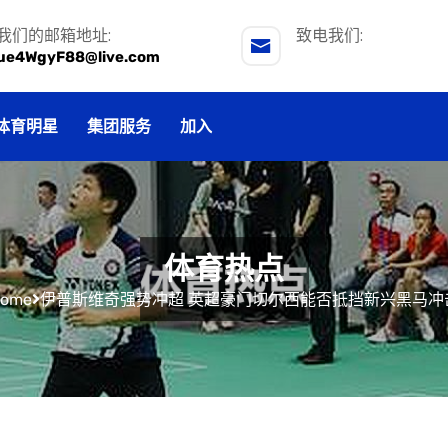
我们的邮箱地址:
致电我们:
ue4WgyF88@live.com
体育明星
集团服务
加入
体育热点
ome
伊普斯维奇强势冲超 英超豪门切尔西能否抵挡新兴黑马冲