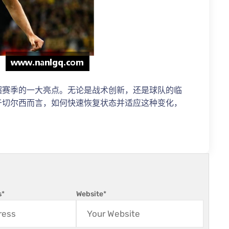
超赛季的一大亮点。无论是战术创新，还是球队的临
于切尔西而言，如何快速恢复状态并适应这种变化，
s
*
Website
*