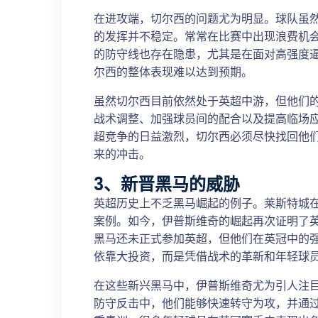
在进攻端，切尔西的问题尤为明显。球队虽
的发挥并不稳定。常常在比赛中出现浪费机
的防守线也存在隐患，尤其是在面对高强度
尔西的整体表现难以达到预期。
虽然切尔西目前依然处于英超中游，但他们
战术调整、加强球员间的配合以及提高临场
超竞争的日益激烈，切尔西必须尽快找回他
来的冲击。
3、新晋黑马的威胁
英超历史上不乏黑马崛起的例子。莱斯特城在2
案例。如今，伊普斯维奇的崛起再次证明了
黑马还未正式参加英超，但他们在英冠中的
依靠大投资，而是凭借战术的革新和年轻球
在这些新兴黑马中，伊普斯维奇尤为引人注
防守反击中，他们能够快速转守为攻，并通