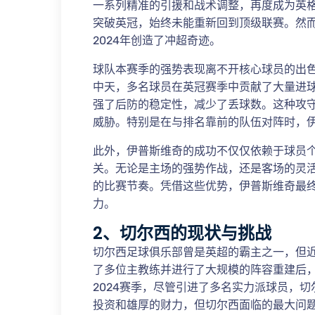
一系列精准的引援和战术调整，再度成为英格
突破英冠，始终未能重新回到顶级联赛。然
2024年创造了冲超奇迹。
球队本赛季的强势表现离不开核心球员的出
中天，多名球员在英冠赛季中贡献了大量进
强了后防的稳定性，减少了丢球数。这种攻
威胁。特别是在与排名靠前的队伍对阵时，
此外，伊普斯维奇的成功不仅仅依赖于球员
关。无论是主场的强势作战，还是客场的灵
的比赛节奏。凭借这些优势，伊普斯维奇最
力。
2、切尔西的现状与挑战
切尔西足球俱乐部曾是英超的霸主之一，但
了多位主教练并进行了大规模的阵容重建后，
2024赛季，尽管引进了多名实力派球员，
投资和雄厚的财力，但切尔西面临的最大问