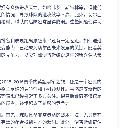
然拥有众多进攻天才，如哈弗茨、斯特林等，但他们
会的情况，导致球队的进攻效率不高。此外，切尔西
逼抢时，球队的后防经常显得脆弱。这些问题使得切
的排名和表现距离顶级水平还有一定差距。如何通过
应变能力，已经成为切尔西未来发展的关键。随着英
们的竞争力，以应对如伊普斯维奇这样的新兴强队带
015-2016赛季的英超冠军之旅，便是一个经典的
英格兰足球的竞争性和不可预测性。虽然这支新晋的
强势表现已经引起了多方关注。伊普斯维奇不仅仅是
员的爆发，逐步积累了足够的竞争力。
目。首先，球队具备非常灵活的战术打法，尤其是在
过有效的配合找到对方的漏洞。此外，伊普斯维奇注