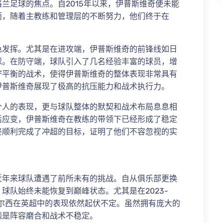
兰足球的焦点。自2015年以来，伊普斯维奇便未能
而，随着主教练和管理层的不断努力，他们终于在
色发挥。尤其是在进攻端，伊普斯维奇的前锋线如日
球。在防守端，球队引入了几名经验丰富的球员，增
守平衡的战术，使得伊普斯维奇的整体表现非常具有
伊普斯维奇展现了极高的抗压能力和战术执行力。
个人的表现，更与球队整体的默契和战术布局息息相
活应变，伊普斯维奇在教练的带领下已经形成了稳定
终顺利完成了冲超的目标，证明了他们不容忽视的实
近年来球队遭遇了前所未有的挑战。自从俱乐部更换
球队始终未能恢复到巅峰状态。尤其是在2023-
切尔西在英超中的表现依然起伏不定。虽然拥有庞大的
题是阵容磨合和战术不稳定。