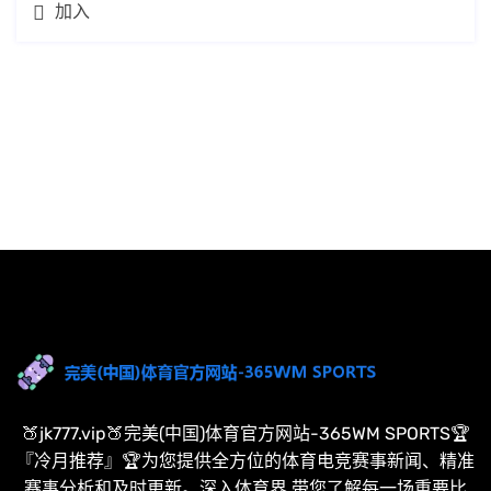
加入
🍑jk777.vip🍑完美(中国)体育官方网站-365WM SPORTS🏆
『冷月推荐』🏆为您提供全方位的体育电竞赛事新闻、精准
赛事分析和及时更新。深入体育界,带您了解每一场重要比