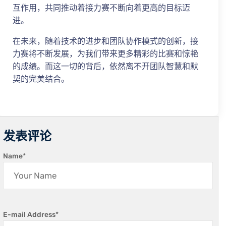
互作用，共同推动着接力赛不断向着更高的目标迈
进。
在未来，随着技术的进步和团队协作模式的创新，接
力赛将不断发展，为我们带来更多精彩的比赛和惊艳
的成绩。而这一切的背后，依然离不开团队智慧和默
契的完美结合。
发表评论
Name
*
E-mail Address
*