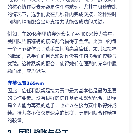
的核心协作要素无疑是信任与默契。尤其在极速奔跑
的情况下，选手们要在几秒钟内完成交接，这种短时
间内的精确配合是每支接力队能否成功的关键。
例如，在2016年里约奥运会女子4×100米接力赛中，
美国队凭借精确的接棒配合赢得了金牌。比赛中的每
一个环节都体现了选手之间的高度信任，尤其是接棒
的瞬间，选手们的目光和动作没有任何多余的停顿与
犹豫。这种默契的配合，使得她们在强烈的竞争中脱
颖而出，成为冠军。
完美体育365wm
因此，信任和默契是接力赛中最为基本也是最为重要
的协作要素。没有良好的信任基础和默契配合，即便
是个人能力再强的选手，也难以在接力赛中取得好成
绩。接力赛不仅仅是速度的比拼，更是团队合作精神
的较量。
2、团队战略与分工