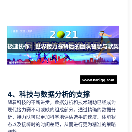
4、科技与数据分析的支撑
随着科技的不断进步，数据分析和技术辅助已经成为
现代接力赛不可或缺的组成部分。通过精确的数据分
析，接力队可以更加科学地评估选手的速度、体能状
态以及接棒时的时间差距，从而进行更为精准的策略
调整。