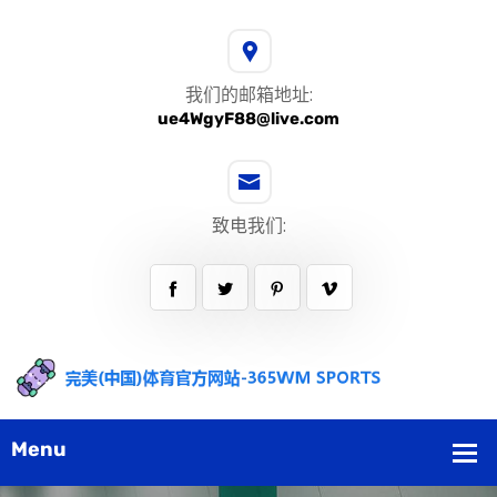
我们的邮箱地址:
ue4WgyF88@live.com
致电我们: