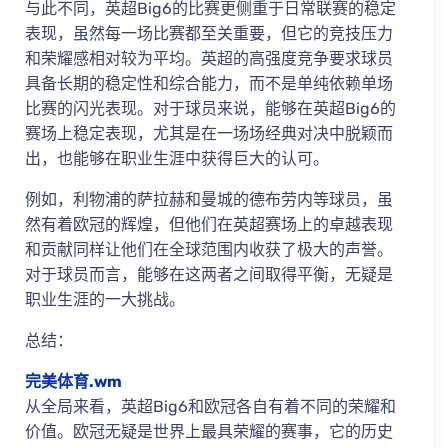
与此不同，英超Big6的比赛更侧重于日常联赛的稳定
表现，虽然每一场比赛都至关重要，但它的竞技压力
和荣耀感相对较为平均。英超的高强度竞争要求球员
具备长期的稳定性和综合能力，而不是单纯依赖单场
比赛的闪光表现。对于球员来说，能够在英超Big6的
赛场上稳定表现，尤其是在一场场经典对决中脱颖而
出，也能够在职业生涯中获得巨大的认可。
例如，利物浦的萨拉赫和曼城的德布劳内等球员，虽
然有着欧冠的辉煌，但他们在英超赛场上的卓越表现
和贡献同样让他们在全球范围内收获了极大的声誉。
对于球员而言，能够在这两者之间取得平衡，无疑是
职业生涯的一大挑战。
总结：
完美体育.wm
从全局来看，英超Big6和欧冠各自有着不同的荣耀和
价值。欧冠无疑是世界上最具荣耀的赛事，它的历史