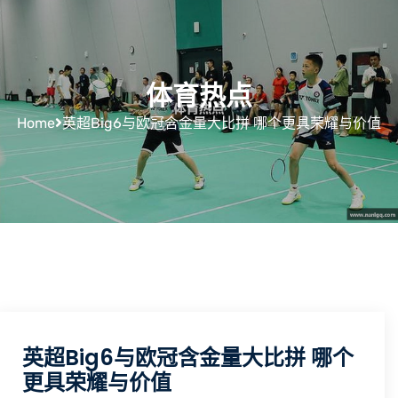
体育热点
Home
英超Big6与欧冠含金量大比拼 哪个更具荣耀与价值
英超Big6与欧冠含金量大比拼 哪个
更具荣耀与价值