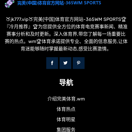
🍑jk777.vip🍑完美(中国)体育官方网站-365WM SPORTS🏆
『冷月推荐』🏆为您提供全方位的体育电竞赛事新闻、精准
赛事分析和及时更新。深入体育界,带您了解每一场重要比
赛的热点。wm🏆体育承诺提供专业、全面的信息服务,让体
育迷能够随时掌握最新动态,感受比赛激情。
导航
介绍完美体育.wm
体育热点
体育明星
集团服务