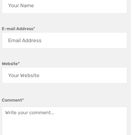
E-mail Address
*
Website
*
Comment
*