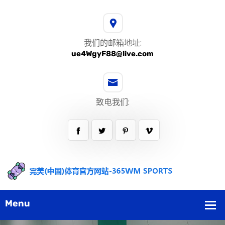
我们的邮箱地址:
ue4WgyF88@live.com
致电我们: