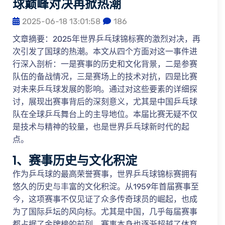
球巅峰对决再掀热潮
2025-06-18 13:01:58
186
文章摘要：2025年世界乒乓球锦标赛的激烈对决，再
次引发了国球的热潮。本文从四个方面对这一事件进
行深入剖析：一是赛事的历史和文化背景，二是参赛
队伍的备战情况，三是赛场上的技术对抗，四是比赛
对未来乒乓球发展的影响。通过对这些要素的详细探
讨，展现出赛事背后的深刻意义，尤其是中国乒乓球
队在全球乒乓舞台上的主导地位。本届比赛无疑不仅
是技术与精神的较量，也是世界乒乓球新时代的起
点。
1、赛事历史与文化积淀
作为乒乓球的最高荣誉赛事，世界乒乓球锦标赛拥有
悠久的历史与丰富的文化积淀。从1959年首届赛事至
今，这项赛事不仅见证了众多传奇球员的崛起，也成
为了国际乒坛的风向标。尤其是中国，几乎每届赛事
都占据了金牌榜的前列。赛事本身也逐渐超越了体育