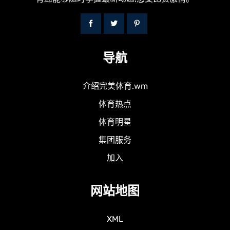
导航
介绍完美体育.wm
体育热点
体育明星
集团服务
加入
网站地图
XML