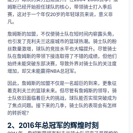
姆斯已经开始担任球队的核心，带领骑士打入季后
赛，这对于一个年仅20岁的年轻球员来说，意义非
凡。
詹姆斯的加盟，不仅使骑士队在短时间内崭露头角，
也引发了克利夫兰这座城市的篮球热潮。骑士队的粉
丝数量激增，球队的竞技水平也大幅提升。尽管骑士
队在詹姆斯的带领下接连取得了不错的成绩，但他们
始终未能突破东部决赛，导致外界对骑士队的关注度
增加，却又未能赢得NBA总冠军。
因此，詹姆斯的加盟不仅是一名超巨的到来，更象征
着克利夫兰的篮球未来。但尽管有詹姆斯的领导，骑
士队依旧面临着巨大的挑战，球队能否实现突破成为
了焦点问题。接下来的几季，骑士队的表现会有怎样
的转折呢？
2、2016年总冠军的辉煌时刻