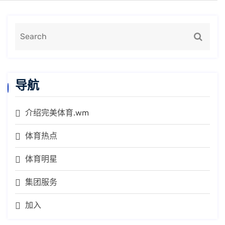
导航
介绍完美体育.wm
体育热点
体育明星
集团服务
加入