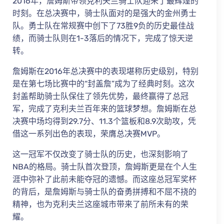
2016年，詹姆斯带领克利夫兰骑士队迎来了最辉煌的
时刻。在总决赛中，骑士队面对的是强大的金州勇士
队。勇士队在常规赛中创下了73胜9负的历史最佳战
绩，而骑士队则在1-3落后的情况下，完成了惊天逆
转。
詹姆斯在2016年总决赛中的表现堪称历史级别，特别
是在第七场比赛中的“封盖詹”成为了经典时刻。这次
封盖帮助骑士队保住了领先优势，最终赢得了总冠
军，完成了克利夫兰百年来的篮球梦想。詹姆斯在总
决赛中场均得到29.7分、11.3个篮板和8.9次助攻，凭
借这一系列出色的表现，荣膺总决赛MVP。
这一冠军不仅改变了骑士队的历史，也深刻影响了
NBA的格局。骑士队首次登顶，詹姆斯更是在个人生
涯中弥补了此前未能夺冠的遗憾。而这座总冠军奖杯
的背后，是詹姆斯与骑士队的奋勇拼搏和不屈不挠的
精神，也为克利夫兰这座城市带来了前所未有的荣
耀。