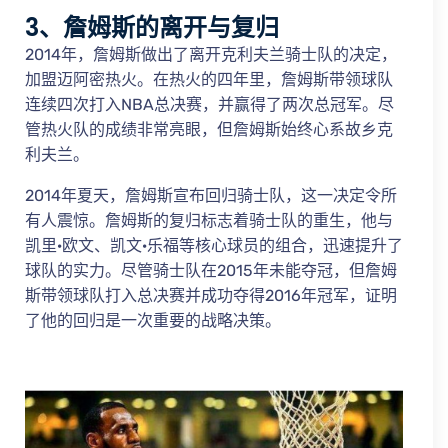
3、詹姆斯的离开与复归
2014年，詹姆斯做出了离开克利夫兰骑士队的决定，
加盟迈阿密热火。在热火的四年里，詹姆斯带领球队
连续四次打入NBA总决赛，并赢得了两次总冠军。尽
管热火队的成绩非常亮眼，但詹姆斯始终心系故乡克
利夫兰。
2014年夏天，詹姆斯宣布回归骑士队，这一决定令所
有人震惊。詹姆斯的复归标志着骑士队的重生，他与
凯里·欧文、凯文·乐福等核心球员的组合，迅速提升了
球队的实力。尽管骑士队在2015年未能夺冠，但詹姆
斯带领球队打入总决赛并成功夺得2016年冠军，证明
了他的回归是一次重要的战略决策。